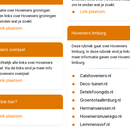
om te vinden wat je zoekt.
atie over Hoveniers groningen.
Link plaatsen
en links over Hoveniers groningen
vinden wat je zoekt.
ink plaatsen
Hoveniers limburg
Deze rubriek gaat over Hoveniers
iers overijsel
limburg. In deze rubriek vind je link
meer informatie geven over Hoveni
htelijk alle links over Hoveniers
limburg.
el. Via de links vind je meer info
oveniers overijsel.
Calshoveniers.nl
ink plaatsen
Deco-tuinen.nl
Detelefoongids.nl
Groentotaallimburg.nl
link hier?
Hermanvaessen.nl
ink plaatsen
Hoveniersinuwregio.nl
Lemmensvof.nl