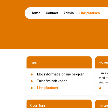
Home
Contact
Admin
Link plaatsen
Tips
Hoven
Links 
Bbq informatie online bekijken
Vind m
Tuinafvalzak kopen
vind w
Link plaatsen
L
Over Tuin
Hoven