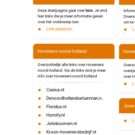
Deze startpagina gaat over
tuin
. Je vind
Inform
hier links die je meer informatie geven
Divers
over het onderwerp tuin.
om te 
Link plaatsen
L
Hoveniers noord-holland
Hoven
Overzichtelijk alle links over Hoveniers
Overzic
noord-holland. Via de links vind je meer
overijs
info over Hoveniers noord-holland.
over H
L
Casius.nl
Denoordhollandsetuinman.n...
Jouw 
Floridus.nl
Homify.nl
L
Johnkoomen.nl
Kroon-hoveniersbedrijf.nl