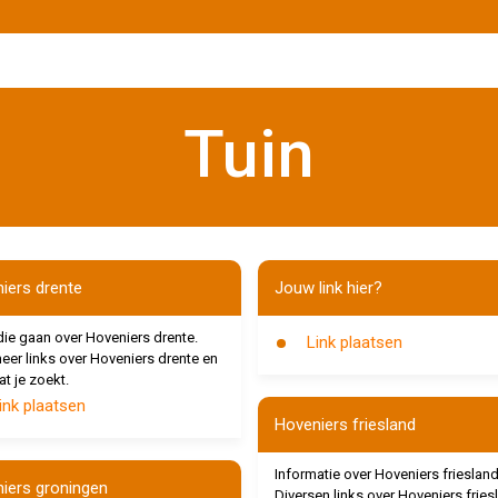
Tuin
iers drente
Jouw link hier?
die gaan over Hoveniers drente.
Link plaatsen
eer links over Hoveniers drente en
at je zoekt.
ink plaatsen
Hoveniers friesland
Informatie over Hoveniers friesland
iers groningen
Diversen links over Hoveniers fries