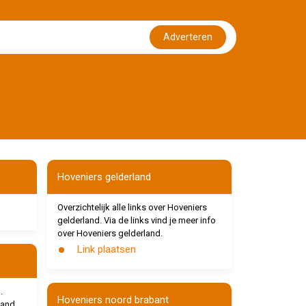
Adverteren
Hoveniers gelderland
Overzichtelijk alle links over Hoveniers
gelderland. Via de links vind je meer info
over Hoveniers gelderland.
Link plaatsen
.
Hoveniers noord brabant
land